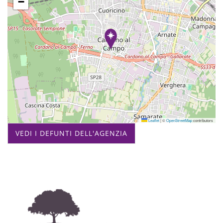
−
Leaflet
|
©
OpenStreetMap
contributors
VEDI I DEFUNTI DELL'AGENZIA