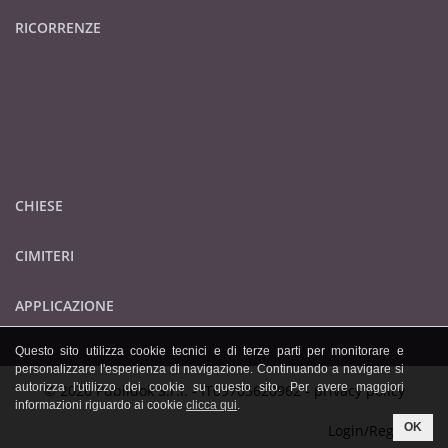
RICORRENZE
CHIESE
CIMITERI
APPLICAZIONE
Questo sito utilizza cookie tecnici e di terze parti per monitorare e
personalizzare l'esperienza di navigazione. Continuando a navigare si
autorizza l'utilizzo dei cookie su questo sito. Per avere maggiori
© 2026 Publidok S.r.l. - IT09705620962 -
privacy policy
informazioni riguardo ai cookie
clicca qui
.
OK
Login/Registrati