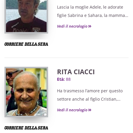
Lascia la moglie Adele, le adorate
figlie Sabrina e Sahara, la mamma
Pinuccia e tantissimi amici in tutto
Vedi il necrologio
il mondo.
RITA CIACCI
Età:
88
Ha trasmesso l’amore per questo
settore anche al figlio Cristian,
titolare di una gelateria in corso
Vedi il necrologio
Belgio, che continua a portare
avanti il suo lavoro sfruttando i
tanti trucchi del mestiere imparati