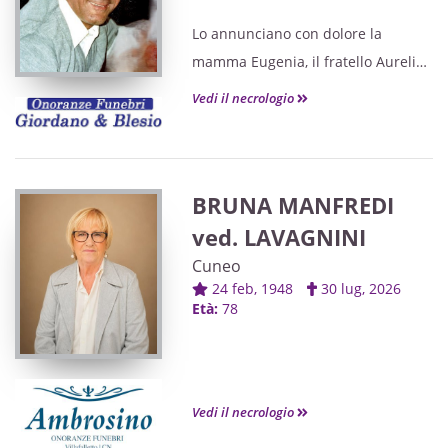
Lo annunciano con dolore la
mamma Eugenia, il fratello Aurelio,
la cognata Alice, le amatissime
Vedi il necrologio
nipotine Beatrice e Giada, i cugini,
parenti e amici tutti.
BRUNA MANFREDI
ved. LAVAGNINI
Cuneo
24 feb, 1948
30 lug, 2026
Età:
78
Vedi il necrologio