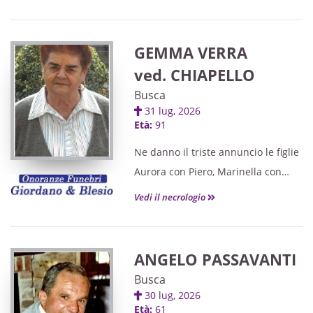
dai genitori.
GEMMA VERRA
ved. CHIAPELLO
Busca
31 lug, 2026
Età:
91
Ne danno il triste annuncio le figlie
Aurora con Piero, Marinella con
Lanfranco e Monica con Silvano, gli
Vedi il necrologio
adorati nipoti Debora con Andrea,
Giulia con Samuele, Marika con
Stefano e Mirjana, la cognata Anna
ANGELO PASSAVANTI
e parenti tutti.
Busca
30 lug, 2026
Età:
61