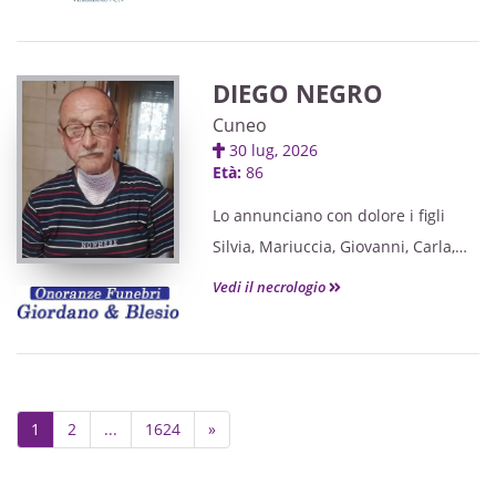
DIEGO NEGRO
Cuneo
30 lug, 2026
Età:
86
Lo annunciano con dolore i figli
Silvia, Mariuccia, Giovanni, Carla,
Tiziana ed Ettore,la nuora Nadia, i
Vedi il necrologio
generi, i nipoti, i pronipoti e i
parenti tutti.
Next
1
2
...
1624
»