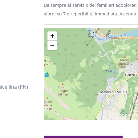
Da sempre al servizio dei familiari addolorati 
giorni su 7 e reperibilità immediata. Aziend
Torresin offre il servizio di cremazione, sempr
per celebrare adeguatamente la persona man
+
−
cellina (PN)