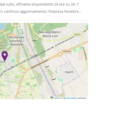
dal lutto, offriamo disponibilità 24 ore su 24, 7
a in continuo aggiornamento, l'Impresa Funebre
e più richiesto negli ultimi anni, come alternativa
cata.
Leaflet
|
©
OpenStreetMap
contributors