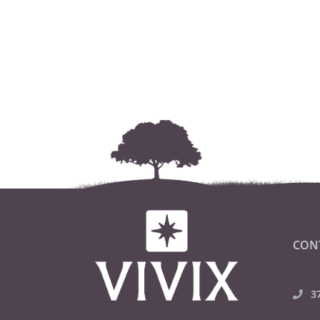
CON
3