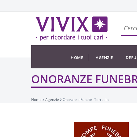
HOME
AGENZIE
DEFU
ONORANZE FUNEBR
Home
Agenzie
Onoranze Funebri Torresin