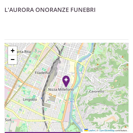
L'AURORA ONORANZE FUNEBRI
+
−
Leaflet
|
©
OpenStreetMap
contributors