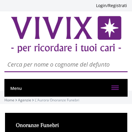
Login/Registrati
Menu
Home
Agenzie
L'Aurora Onoranze Funebri