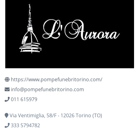
https://www.pompefunebritorino.com/
info@pompefunebritorino.com
011 615979
Via Ventimiglia, 58/F - 12026 Torino (TO)
333 5794782