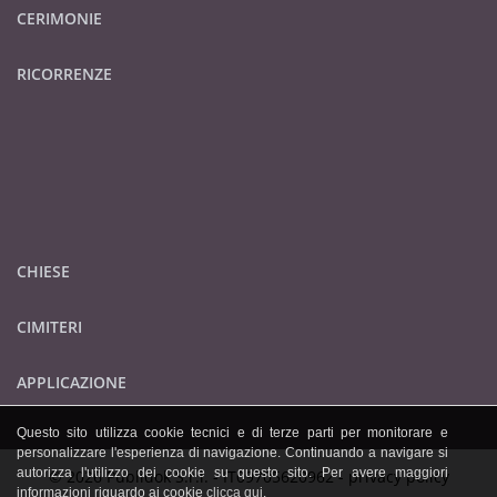
CERIMONIE
RICORRENZE
CHIESE
CIMITERI
APPLICAZIONE
Questo sito utilizza cookie tecnici e di terze parti per monitorare e
personalizzare l'esperienza di navigazione. Continuando a navigare si
autorizza l'utilizzo dei cookie su questo sito. Per avere maggiori
© 2026 Publidok S.r.l. - IT09705620962 -
privacy policy
informazioni riguardo ai cookie
clicca qui
.