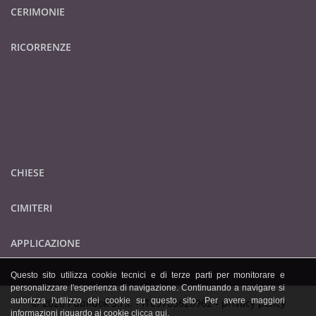
CERIMONIE
RICORRENZE
CHIESE
CIMITERI
APPLICAZIONE
Questo sito utilizza cookie tecnici e di terze parti per monitorare e
personalizzare l'esperienza di navigazione. Continuando a navigare si
autorizza l'utilizzo dei cookie su questo sito. Per avere maggiori
© 2026 Publidok S.r.l. - IT09705620962 -
privacy policy
informazioni riguardo ai cookie
clicca qui
.