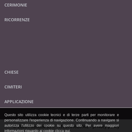
CERIMONIE
RICORRENZE
CHIESE
CIMITERI
APPLICAZIONE
Questo sito utilizza cookie tecnici e di terze parti per monitorare e
personalizzare l'esperienza di navigazione. Continuando a navigare si
autorizza l'utilizzo dei cookie su questo sito. Per avere maggiori
© 2026 Publidok S.r.l. - IT09705620962 -
privacy policy
informazioni riguardo ai cookie
clicca qui
.