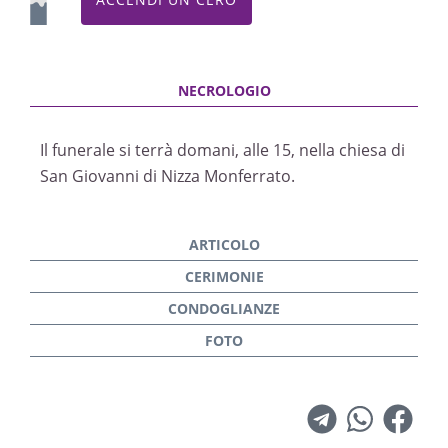
sostenuti e spinti a fare del nostro meglio.
Resterà l’immagine di un tecnico capace di unire
metodo e sensibilità con un unico grande
motore: la passione. Se n’è andato lasciando
un’eredità concreta nelle colline tra Langhe e
Monferrato, fatta di vini, persone e un metodo
Il funerale si terrà domani, alle 15, nella chiesa di
che mette al centro il rispetto del vigneto». Un
San Giovanni di Nizza Monferrato.
riconoscimento che il Gambero Rosso, nel 2005,
gli diede conferendogli il riconoscimento di
«Enologo dell’anno». «Per Noè la vigna era al
centro, prima si stabiliva il prezzo delle uve di
qualità e di conseguenza al vino — racconta
Lorenzo Giordano, presidente della Cantina di
Vinchio e Vaglio Serra —. Perdiamo un Maestro
e un punto di riferimento». Il funerale si terrà
domani, alle 15, nella chiesa di San Giovanni di
Nizza Monferrato.