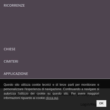
RICORRENZE
CHIESE
CIMITERI
APPLICAZIONE
Questo sito utilizza cookie tecnici e di terze parti per monitorare e
personalizzare l'esperienza di navigazione. Continuando a navigare si
autorizza l'utilizzo dei cookie su questo sito. Per avere maggiori
© 2026 Publidok S.r.l. - IT09705620962 -
privacy policy
informazioni riguardo ai cookie
clicca qui
.
OK
Login/Registrati