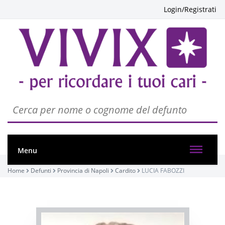
Login/Registrati
PASSATE:
FUNERALE
Cardito, Santa Eufemia
09/01/2021 12:30
Menu
Home
Defunti
Provincia di Napoli
Cardito
LUCIA FABOZZI
Visibile a tutti gli utenti
INVIA CONDOGLIANZE