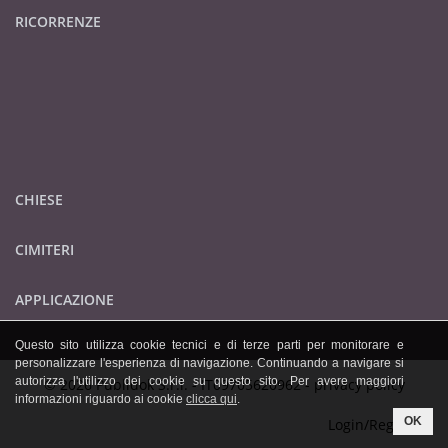
RICORRENZE
CHIESE
CIMITERI
APPLICAZIONE
Questo sito utilizza cookie tecnici e di terze parti per monitorare e
personalizzare l'esperienza di navigazione. Continuando a navigare si
autorizza l'utilizzo dei cookie su questo sito. Per avere maggiori
© 2026 Publidok S.r.l. - IT09705620962 -
privacy policy
informazioni riguardo ai cookie
clicca qui
.
OK
Login/Registrati