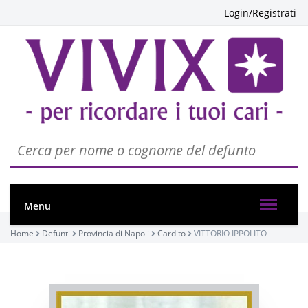
Login/Registrati
PASSATE:
FUNERALE
Cardito, Cimitero di Cardito
17/10/2020 09:00
Menu
Home
Defunti
Provincia di Napoli
Cardito
VITTORIO IPPOLITO
Visibile a tutti gli utenti
INVIA CONDOGLIANZE