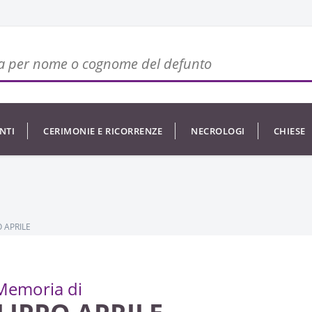
NTI
CERIMONIE E RICORRENZE
NECROLOGI
CHIESE
O APRILE
Memoria di