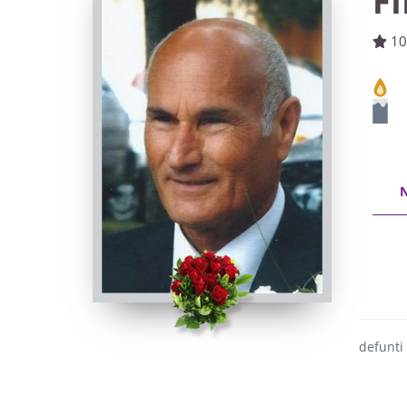
F
10
defunti