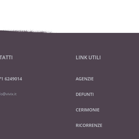
TATTI
LINK UTILI
71 6249014
AGENZIE
fo@vivix.it
DEFUNTI
CERIMONIE
RICORRENZE