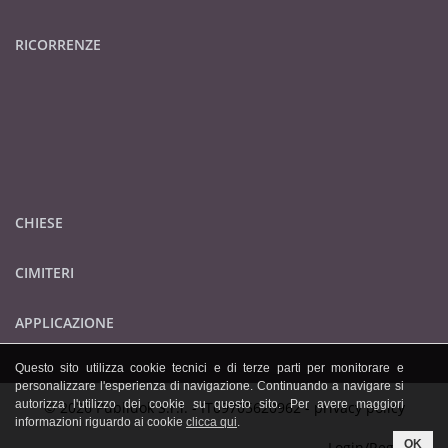
RICORRENZE
CHIESE
CIMITERI
APPLICAZIONE
Questo sito utilizza cookie tecnici e di terze parti per monitorare e
personalizzare l'esperienza di navigazione. Continuando a navigare si
autorizza l'utilizzo dei cookie su questo sito. Per avere maggiori
© 2026 Publidok S.r.l. - IT09705620962 -
privacy policy
informazioni riguardo ai cookie
clicca qui
.
OK
Login/Registrati