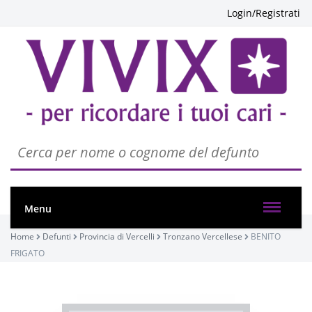
Login/Registrati
PASSATE:
FUNERALE
Vercelli, Convento di Billiemme
04/02/2021 11:30
Visibile a tutti gli utenti
INVIA CONDOGLIANZE
Menu
Home
Defunti
Provincia di Vercelli
Tronzano Vercellese
BENITO
FRIGATO