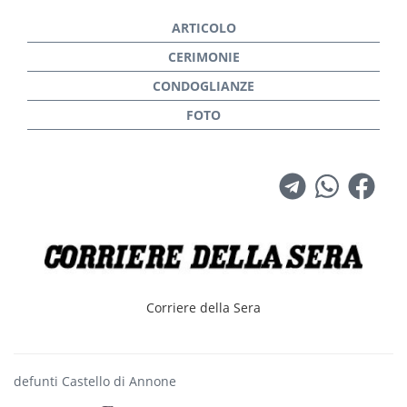
privilegio di conoscerlo — racconta Cenci —. Le
sue opere, che spaziano dal figurativo al
surrealismo, fino a una matura consapevolezza
metafisica, continueranno a testimoniare la sua
capacità unica di trasformare oggetti comuni in
messaggi profondi. Lui mancherà a tutti noi. Ma i
suoi disegni non ce lo faranno dimenticare».
Corriere della Sera
defunti Castello di Annone