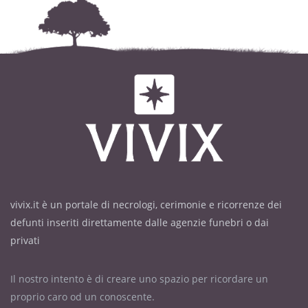
vivix.it è un portale di necrologi, cerimonie e ricorrenze dei
defunti inseriti direttamente dalle agenzie funebri o dai
privati
Il nostro intento è di creare uno spazio per ricordare un
proprio caro od un conoscente.