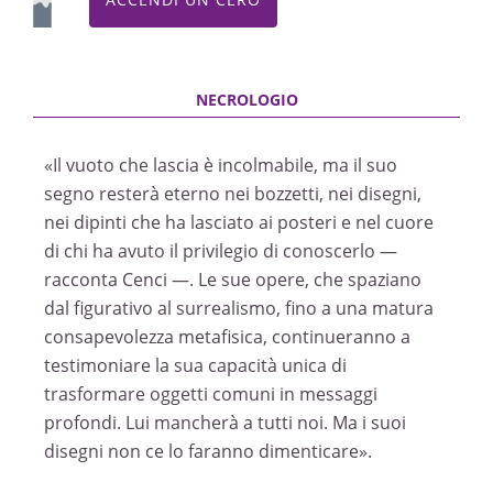
Maestro del Palio di Asti nel 2019 per cui aveva
disegnato molti drappi, simbolo della
manifestazione, e anima colta, proprio in città
era stata presentata qualche anno fa la sua
retrospettiva «Pittore in scena». Non solo.
Proprio nei giorni scorsi si è chiusa la sua
«Il vuoto che lascia è incolmabile, ma il suo
mostra antologica «Paolo Bernardi, 63 anni
segno resterà eterno nei bozzetti, nei disegni,
dopo...» ospitata alla Fondazione Eugenio
nei dipinti che ha lasciato ai posteri e nel cuore
Guglielminetti dove sono state esposte le sue
di chi ha avuto il privilegio di conoscerlo —
opere, disegni e bozzetti dagli anni Sessanta a
racconta Cenci —. Le sue opere, che spaziano
oggi simbolo della sua unione con l’arte. Paolo
dal figurativo al surrealismo, fino a una matura
Bernardi lascia la compagna di una vita, l’attrice
consapevolezza metafisica, continueranno a
Athina Cenci, alla quale è stato legato e con cui
testimoniare la sua capacità unica di
ha condiviso la stessa passione. «Il vuoto che
trasformare oggetti comuni in messaggi
lascia è incolmabile, ma il suo segno resterà
profondi. Lui mancherà a tutti noi. Ma i suoi
eterno nei bozzetti, nei disegni, nei dipinti che ha
disegni non ce lo faranno dimenticare».
lasciato ai posteri e nel cuore di chi ha avuto il