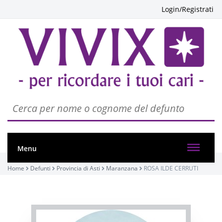
Login/Registrati
Menu
PASSATE:
Home
Defunti
Provincia di Asti
Maranzana
ROSA ILDE CERRUTI
FUNERALE
Maranzana, CHIESA PARROCCHIALE DI MARANZANA
11/10/2025 10:00