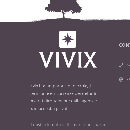
CON
3
in
vivix.it è un portale di necrologi,
cerimonie e ricorrenze dei defunti
inseriti direttamente dalle agenzie
funebri o dai privati
Il nostro intento è di creare uno spazio