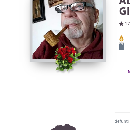
A
G
17
defunti