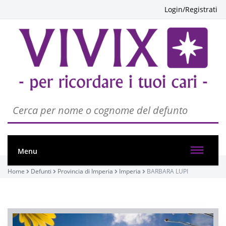
Login/Registrati
nessuna cerimonia caricata
Visibile a tutti gli utenti
INVIA CONDOGLIANZE
Menu
Home
Defunti
Provincia di Imperia
Imperia
BARBARA LUPI