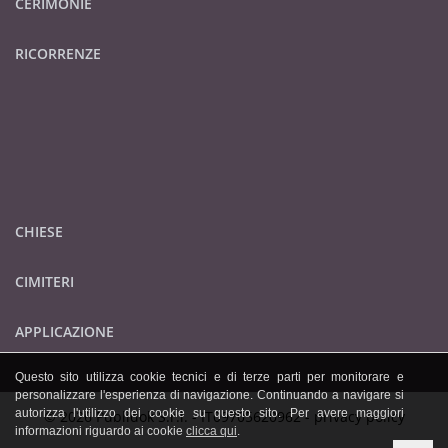
CERIMONIE
RICORRENZE
CHIESE
CIMITERI
APPLICAZIONE
Questo sito utilizza cookie tecnici e di terze parti per monitorare e
personalizzare l'esperienza di navigazione. Continuando a navigare si
autorizza l'utilizzo dei cookie su questo sito. Per avere maggiori
© 2026 Publidok S.r.l. - IT09705620962 -
privacy policy
informazioni riguardo ai cookie
clicca qui
.