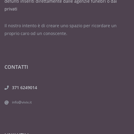
defunti inseriti direttamente dalle agenzie funebri o dai
privati
Il nostro intento è di creare uno spazio per ricordare un
proprio caro od un conoscente.
CONTATTI
371 6249014
info@vivix.it