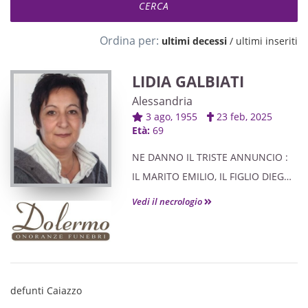
Ordina per:
ultimi decessi
/
ultimi inseriti
LIDIA GALBIATI
Alessandria
3 ago, 1955
23 feb, 2025
Età:
69
NE DANNO IL TRISTE ANNUNCIO :
IL MARITO EMILIO, IL FIGLIO DIEGO,
LE SORELLE GIUSEPPINA E
Vedi il necrologio
CRISTINA, I NIPOTI, AMICI E
PARENTI TUTTI.
defunti Caiazzo