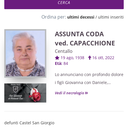
Ordina per:
ultimi decessi
/
ultimi inseriti
ASSUNTA CODA
ved. CAPACCHIONE
Centallo
19 ago, 1938
16 ott, 2022
Età:
84
Lo annunciano con profondo dolore
i figli Giovanna con Daniele,
Vincenzo con Antonella, Tiziano, gli
Vedi il necrologio
adorati nipoti Matteo, Marco, Giulia
ed i parenti tutti.
defunti Castel San Giorgio