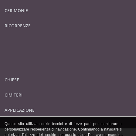
CERIMONIE
RICORRENZE
CHIESE
CIMITERI
APPLICAZIONE
Questo sito utilizza cookie tecnici e di terze parti per monitorare e
personalizzare l'esperienza di navigazione. Continuando a navigare si
autorizza l'utilizzo dei cookie su questo sito. Per avere maggiori
© 2026 Publidok S.r.l. - IT09705620962 -
privacy policy