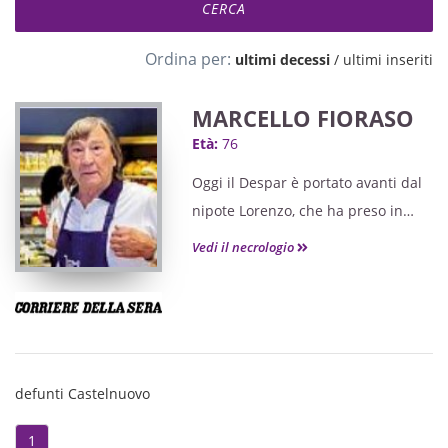
Ordina per:
ultimi decessi
/
ultimi inseriti
MARCELLO FIORASO
Età:
76
Oggi il Despar è portato avanti dal
nipote Lorenzo, che ha preso in
mano le redini dell’attività traendo
Vedi il necrologio
spunti dall’esperienza del nonno,
che è riuscito ad assistere
orgoglioso all’inaugurazione del
nuovo negozio dopo la
ristrutturazione.
defunti Castelnuovo
1