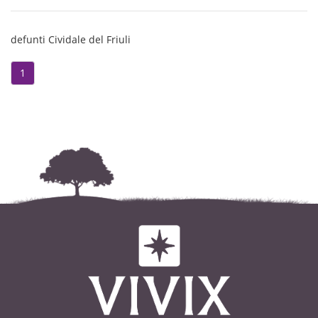
dall'ospedale civile di Udine. Un
santo rosario sarà celebrato giovedì
defunti Cividale del Friuli
24 luglio, alle ore 19, presso la
medesima chiesa. Un sentito
1
ringraziamento al Dott. Musotto e
alle assistenti domiciliari e sociali
del distretto di Cividale. Si
ringraziano quanti vorranno
onorarlo.