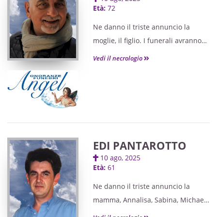
Età:
72
Ne danno il triste annuncio la
moglie, il figlio. I funerali avranno
luogo mercoledì 13 agosto, alle ore
Vedi il necrologio
16, nel Duomo di Cividale,
giungendo dall'ospedale civile di
Udine. Seguirà cremazione. Si
ringraziano quanti vorranno
onorarlo.
EDI PANTAROTTO
10 ago, 2025
Età:
61
Ne danno il triste annuncio la
mamma, Annalisa, Sabina, Michael,
Luigi e parenti tutti. I funerali