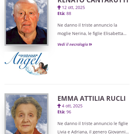
mercoledì 29 ottobre, alle ore 18,
12 ott, 2025
presso la medesima chiesa. Seguirà
Età:
88
cremazione. Si ringraziano quanti
Ne danno il triste annuncio la
vorranno onorarla.
moglie Nerina, le figlie Elisabetta
con Luigino e Monica, l'adorato
Vedi il necrologio
nipote Mattia con Nicole, il nipote
Tiziano e parenti tutti. I funerali
avranno luogo mercoledì 15
ottobre, alle ore 15, nella chiesa di
Gagliano, giungendo dall'ospedale
di Cividale. Un santo rosario sarà
EMMA ATTILIA RUCLI
celebrato martedì 14 ottobre, alle
4 ott, 2025
ore 19, presso la medesima chiesa.
Età:
96
Un particolare ringraziamento alla
Ne danno il triste annuncio le figlie
Dott.ssa Pagnutti, ai medici e
Livia e Adriana, il genero Giovanni, i
infermieri dei reparti day Hospital