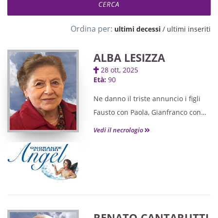
Ordina per:
ultimi decessi
/
ultimi inseriti
ALBA LESIZZA
28 ott, 2025
Età:
90
Ne danno il triste annuncio i figli
Fausto con Paola, Gianfranco con
Anna e Roberto con Silvana, i nipoti,
Vedi il necrologio
i pronipoti e parenti tutti. I funerali
avranno luogo giovedì 30 ottobre,
alle ore 10.30, nella chiesa di
Sanguarzo, giungendo
dall'ospedale civile di Udine. Un
santo rosario sarà celebrato
RENATO CANTARUTTI