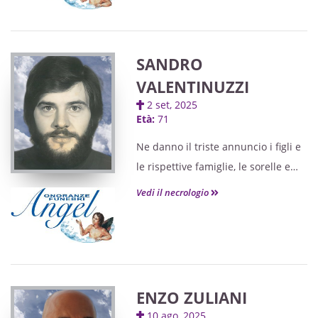
di Cividale. Un santo rosario sarà
celebrato giovedì 18 settembre, alle
ore 18, presso la medesima chiesa.
SANDRO
Seguirà cremazione. Si ringraziano
VALENTINUZZI
quanti vorranno onorarla.
2 set, 2025
Età:
71
Ne danno il triste annuncio i figli e
le rispettive famiglie, le sorelle e
parenti tutti. I funerali avranno
Vedi il necrologio
luogo sabato 6 settembre, alle ore
10.30, nella chiesa di Purgessimo,
giungendo dal cimitero Maggiore di
Cividale. Si ringraziano quanti
vorranno onorarlo.
ENZO ZULIANI
10 ago, 2025