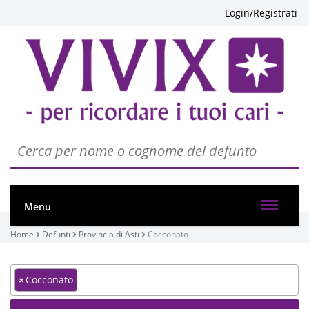
Login/Registrati
Menu
Home
Defunti
Provincia di Asti
Cocconato
×
Cocconato