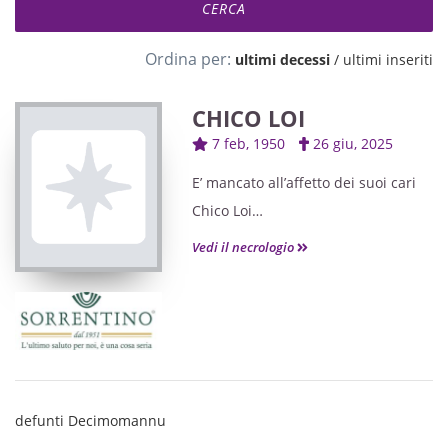
Ordina per:
ultimi decessi
/
ultimi inseriti
CHICO LOI
7 feb, 1950
26 giu, 2025
E’ mancato all’affetto dei suoi cari
Chico Loi
Ne danno il triste annuncio la
Vedi il necrologio
moglie Pinella, i figli Carlotta con
Matteo, Checco con Alice e gli
adorati nipoti Ceci, Tommi e Olivia.
Un particolare ringraziamento vada
al Dottor Daniele Farci, alla
Dottoressa Carla Spiga
defunti Decimomannu
e al personale medico e