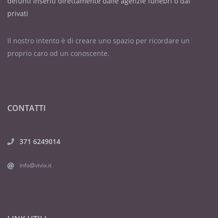
defunti inseriti direttamente dalle agenzie funebri o dai
privati
Il nostro intento è di creare uno spazio per ricordare un
proprio caro od un conoscente.
CONTATTI
371 6249014
info@vivix.it