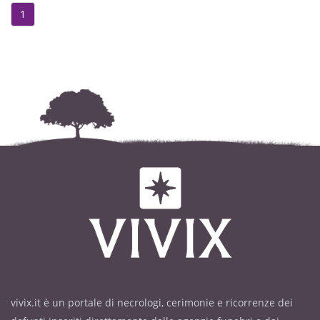
paramedico della Nuova Casa di
1
Cura di Decimomannu
per le amorevoli cure prestategli.
I funerali avranno luogo sabato 28
giugno alle ore 11
nella Basilica di N.S. di Bonaria.
vivix.it è un portale di necrologi, cerimonie e ricorrenze dei