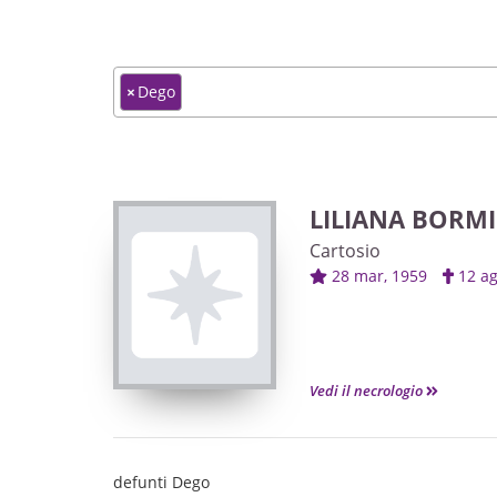
×
Dego
LILIANA BORM
Cartosio
28 mar, 1959
12 a
Vedi il necrologio
defunti Dego