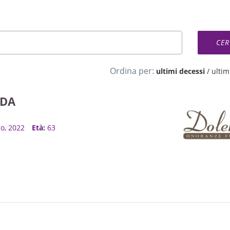
Ordina per:
ultimi decessi
/
ultimi
IDA
go, 2022
Età:
63