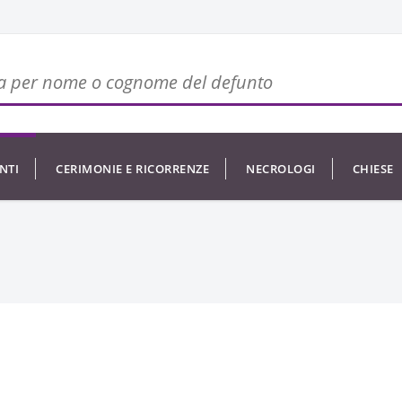
NTI
CERIMONIE E RICORRENZE
NECROLOGI
CHIESE