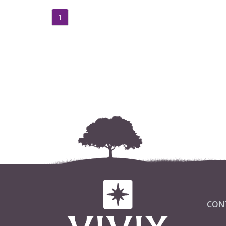
1
CON