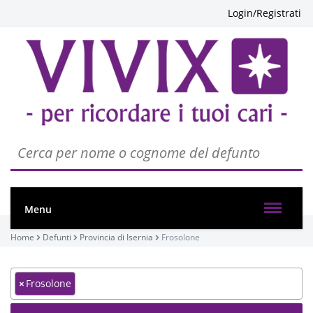
Login/Registrati
Menu
Home
Defunti
Provincia di Isernia
Frosolone
×
Frosolone