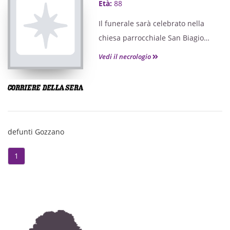
Età:
88
Il funerale sarà celebrato nella
chiesa parrocchiale San Biagio
nella frazione di Auzate di Gozzano.
Vedi il necrologio
defunti Gozzano
1