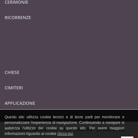
CERIMONIE
RICORRENZE
CHIESE
CIMITERI
APPLICAZIONE
Questo sito utilizza cookie tecnici e di terze parti per monitorare e
personalizzare l'esperienza di navigazione. Continuando a navigare si
autorizza l'utilizzo dei cookie su questo sito. Per avere maggiori
© 2026 Publidok S.r.l. - IT09705620962 -
privacy policy
informazioni riguardo ai cookie
clicca qui
.