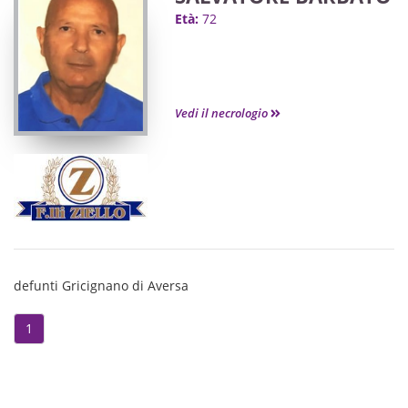
Età:
72
Vedi il necrologio
defunti Gricignano di Aversa
1