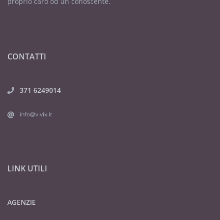
proprio caro od un conoscente.
CONTATTI
371 6249014
info@vivix.it
LINK UTILI
AGENZIE