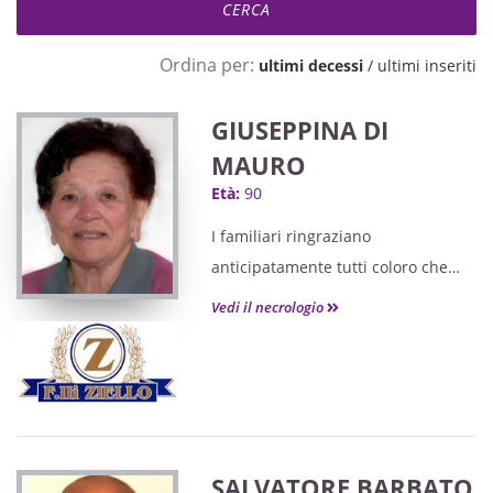
Ordina per:
ultimi decessi
/
ultimi inseriti
GIUSEPPINA DI
MAURO
Età:
90
I familiari ringraziano
anticipatamente tutti coloro che
parteciperanno alla cerimonia
Vedi il necrologio
funebre
e tutti coloro che scriveranno con
affetto un Pensiero di Ricordo.
SALVATORE BARBATO