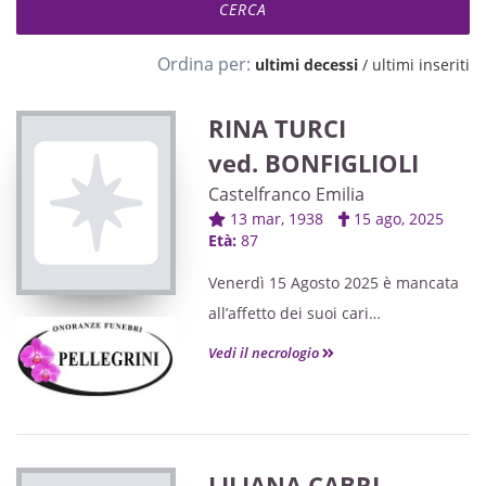
Ordina per:
ultimi decessi
/
ultimi inseriti
RINA TURCI
ved. BONFIGLIOLI
Castelfranco Emilia
13 mar, 1938
15 ago, 2025
Età:
87
Venerdì 15 Agosto 2025 è mancata
all’affetto dei suoi cari
Rina Turci
Vedi il necrologio
ved. Bonfiglioli
di anni 87
Ne danno il triste annuncio i figli
GIANNI, GIORGIO e GIULIANO,
LILIANA CABRI