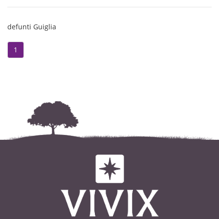
Giovedì 26 c.m. alle ore 18.00
presso le camere ardenti
defunti Guiglia
dell’Ospedale di Vignola vi sarà la
1
recita del S. Rosario.