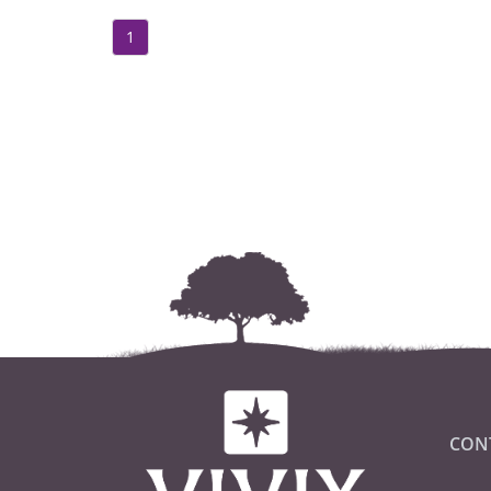
1
CON