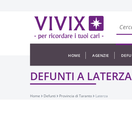
HOME
AGENZIE
DEFU
DEFUNTI A LATERZA
Home
Defunti
Provincia di Taranto
Laterza