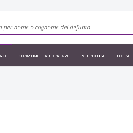
NTI
CERIMONIE E RICORRENZE
NECROLOGI
CHIESE