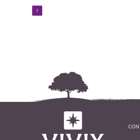
1
CON