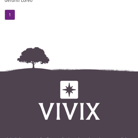
defunti Loreo
1