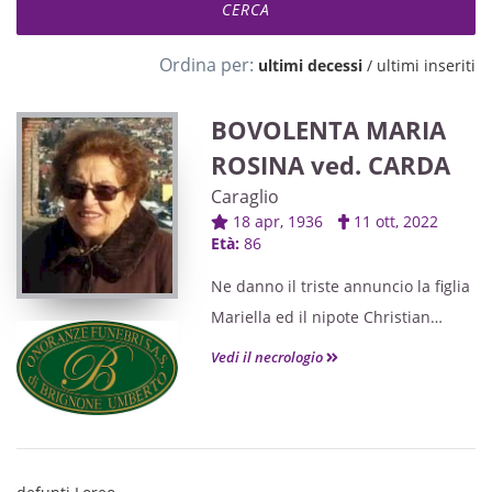
Ordina per:
ultimi decessi
/
ultimi inseriti
BOVOLENTA MARIA
ROSINA ved. CARDA
Caraglio
18 apr, 1936
11 ott, 2022
Età:
86
Ne danno il triste annuncio la figlia
Mariella ed il nipote Christian
unitamente ai parenti tutti. La cara
Vedi il necrologio
Maria Rosina riposerà nel Cimitero
Parco di Torino.