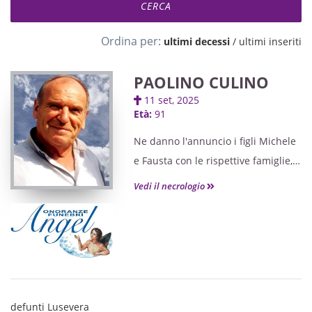
Ordina per:
ultimi decessi
/
ultimi inseriti
PAOLINO CULINO
11 set, 2025
Età:
91
Ne danno l'annuncio i figli Michele
e Fausta con le rispettive famiglie,
nipoti, pronipoti e parenti tutti. I
Vedi il necrologio
funerali avranno luogo lunedì 15
settembre, alle ore 10, nella chiesa
di di Pradielis, giungendo dall'
Opera Pia Coianiz. Seguirà
cremazione. Un santo rosario sarà
celebrato domenica 14 settembre,
defunti Lusevera