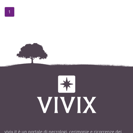
alle ore 18.30, nella medesima
chiesa. Un sentito ringraziamento a
1
tutto il personale della seconda
infermiera dell' Operia Pia Coianiz
ed a quanti ne onoreranno la cara
memoria.
vivix.it è un portale di necrologi, cerimonie e ricorrenze dei