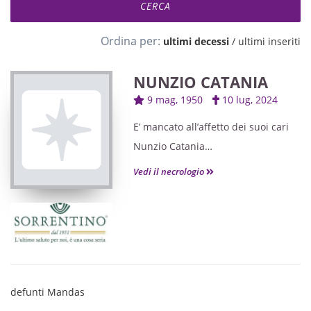
Ordina per:
ultimi decessi
/
ultimi inseriti
NUNZIO CATANIA
9 mag, 1950
10 lug, 2024
E’ mancato all’affetto dei suoi cari
Nunzio Catania
Ne danno il triste annuncio
Vedi il necrologio
Mariella, Dina con Gavino, Nelio con
Lucia, Franca e famiglia e i nipoti
tutti.
I funerali avranno luogo Venerdì 12
Luglio alle ore 10 nel Colonnato del
Cimitero di San Michele.
defunti Mandas