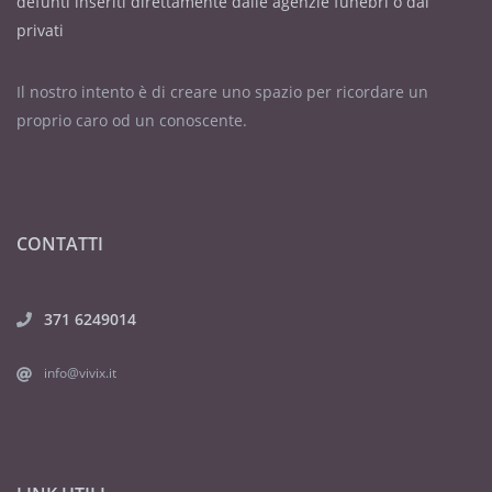
defunti inseriti direttamente dalle agenzie funebri o dai
privati
Il nostro intento è di creare uno spazio per ricordare un
proprio caro od un conoscente.
CONTATTI
371 6249014
info@vivix.it