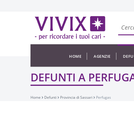
HOME
AGENZIE
DEFU
DEFUNTI A PERFUG
Home
Defunti
Provincia di Sassari
Perfugas