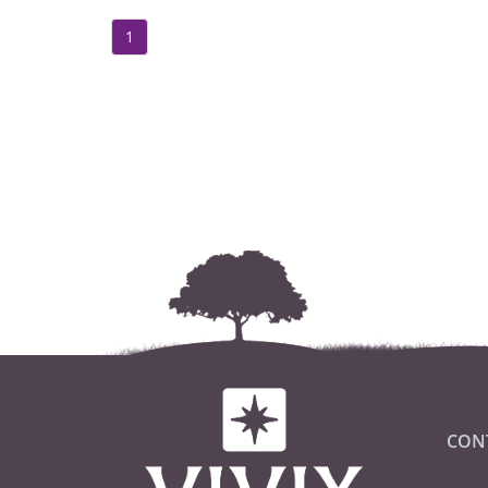
1
CON