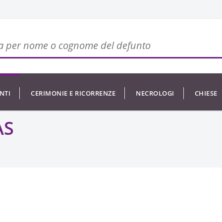
NTI
CERIMONIE E RICORRENZE
NECROLOGI
CHIESE
AS