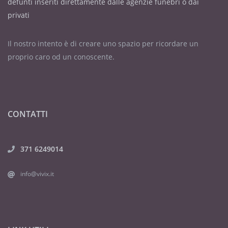
defunti inseriti direttamente dalle agenzie funebri o dai
privati
Il nostro intento è di creare uno spazio per ricordare un
proprio caro od un conoscente.
CONTATTI
371 6249014
info@vivix.it