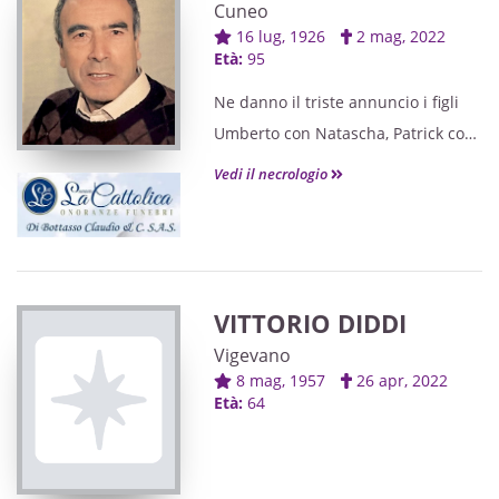
Cuneo
16 lug, 1926
2 mag, 2022
Età:
95
Ne danno il triste annuncio i figli
Umberto con Natascha, Patrick con
Monica, i nipoti Jacopo e Carola, la
Vedi il necrologio
sorella Romana, unitamente ai
parenti tutti e alle persone a lui
vicino che hanno sempre
dimostrato un caloroso affetto.
VITTORIO DIDDI
Vigevano
8 mag, 1957
26 apr, 2022
Età:
64