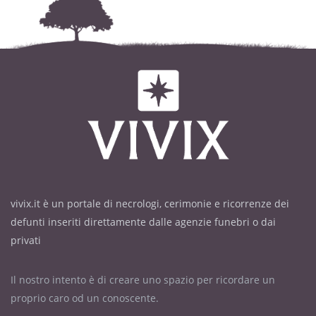
vivix.it è un portale di necrologi, cerimonie e ricorrenze dei
defunti inseriti direttamente dalle agenzie funebri o dai
privati
Il nostro intento è di creare uno spazio per ricordare un
proprio caro od un conoscente.