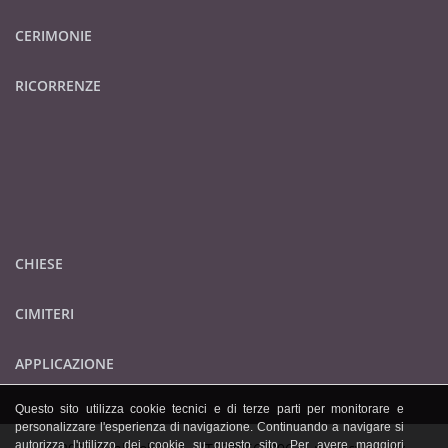
CERIMONIE
RICORRENZE
CHIESE
CIMITERI
APPLICAZIONE
Questo sito utilizza cookie tecnici e di terze parti per monitorare e
personalizzare l'esperienza di navigazione. Continuando a navigare si
autorizza l'utilizzo dei cookie su questo sito. Per avere maggiori