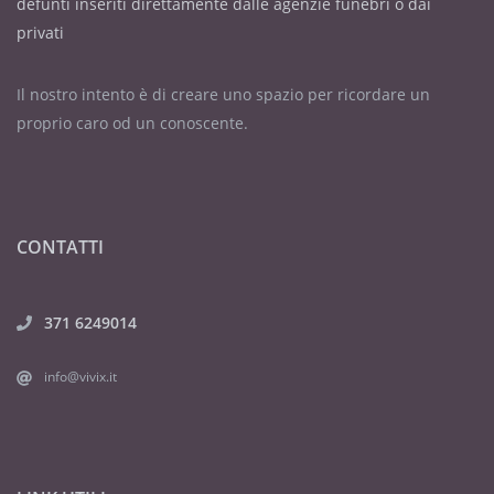
defunti inseriti direttamente dalle agenzie funebri o dai
privati
Il nostro intento è di creare uno spazio per ricordare un
proprio caro od un conoscente.
CONTATTI
371 6249014
info@vivix.it