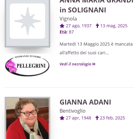
in SOLIGNANI
Vignola
27 ago, 1937
13 mag, 2025
Età:
87
Martedì 13 Maggio 2025 è mancata
all’affetto dei suoi cari
Anna Maria Grandi
Vedi il necrologio
in Solignani di anni 87
Ne danno il triste annuncio il
marito CESARE,
la figlia EUGENIA, il genero NICOLA,
GIANNA ADANI
gli adorati nipoti BEATRICE,
Bentivoglio
PIETRO e LUDOVICA, il fratello
27 apr, 1948
23 feb, 2025
RAFFAELE ed i parenti I funerali
avranno luogo Giovedì 15 c.m alle