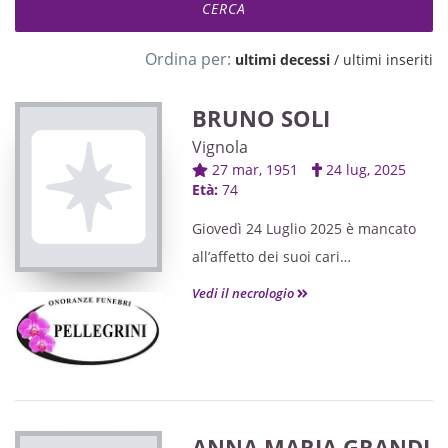
Ordina per:
ultimi decessi
/
ultimi inseriti
BRUNO SOLI
Vignola
27 mar, 1951
24 lug, 2025
Età:
74
Giovedì 24 Luglio 2025 è mancato
all’affetto dei suoi cari
Bruno Soli
Vedi il necrologio
di anni 74
A funerali avvenuti, la moglie
ERMELINDA, il cognato PAOLO
ed i parenti tutti ne danno il triste
annuncio.
ANNA MARIA GRANDI