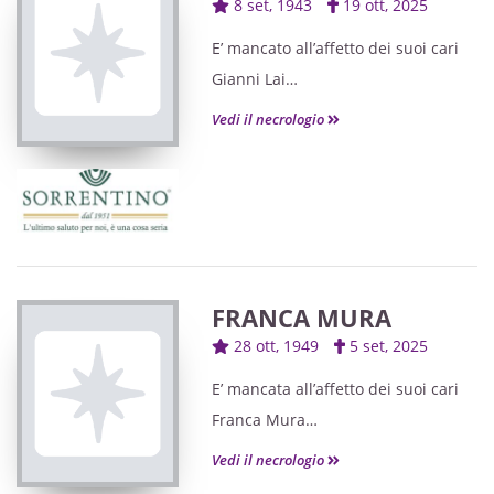
8 set, 1943
19 ott, 2025
E’ mancato all’affetto dei suoi cari
Gianni Lai
Ne danno il triste annuncio la
Vedi il necrologio
moglie Giulia, le figlie Stefania con
Amedeo,
Francesca con Bobo, i nipoti Valeria
con Manuel, Alessandra con
Emanuele, Martina con Alessandro,
Federico,
FRANCA MURA
i pronipoti Sofia, Cristian e Beatrice.
28 ott, 1949
5 set, 2025
Un ringraziamento speciale a
Marisa e Walter per la loro
E’ mancata all’affetto dei suoi cari
vicinanza.
Franca Mura
I funerali avranno luogo Martedì 21
in Marghinotti
Vedi il necrologio
Ottobre alle ore 11.30
Ne danno il triste annuncio il