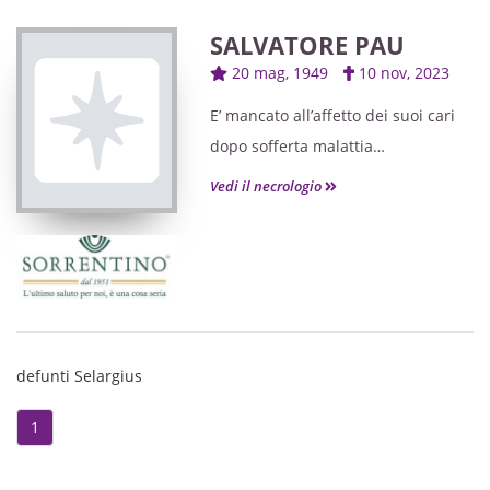
dello Spirito Santo a Su Planu.
SALVATORE PAU
20 mag, 1949
10 nov, 2023
E’ mancato all’affetto dei suoi cari
dopo sofferta malattia
Salvatore Pau
Vedi il necrologio
noto Tore
Lo cominicano a quanti lo amorono
in vita, i fratelli Mario con Sara,
Tonio con Concetta, i nipoti e
pronipoti.
Si ringrazia l’ RSA Gersia di
defunti Selargius
Selargius per le amorevoli cure
prestate.
1
I funerali avrenno luogo Lunedì 13
c.m. alle ore 11 nella parrocchia di