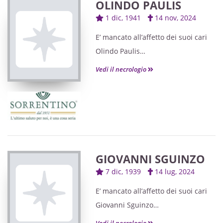
OLINDO PAULIS
Un particolare ringraziamento
1 dic, 1941
14 nov, 2024
particolare vada a Paola per le
amorevoli assistenza prestata.
E’ mancato all’affetto dei suoi cari
I funerali avranno luogo Sabato 8
Olindo Paulis
Marzo alle ore 15.30 nella
Ne danno il triste annuncio Lilli, i
Vedi il necrologio
Parrocchia di San Lucifero.
figli Riccardo e Enrico, i nipoti
Alessandro, Clara e Giada e parenti
tutti.
I funerali avranno luogo Sabato 15
Novembre alle ore 11,30 nel
Colonnato del Cimitero San
GIOVANNI SGUINZO
Michele.
7 dic, 1939
14 lug, 2024
E’ mancato all’affetto dei suoi cari
Giovanni Sguinzo
Ne danno il triste annuncio il figlio