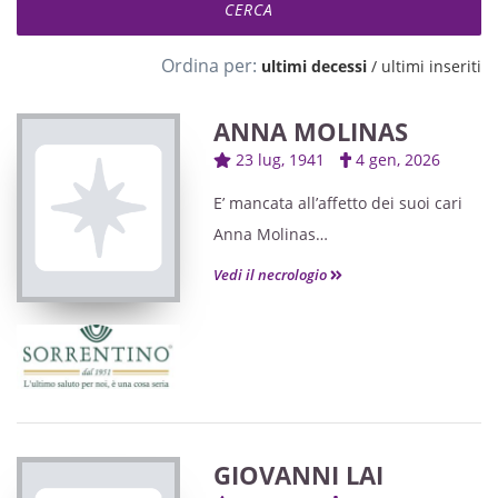
Ordina per:
ultimi decessi
/
ultimi inseriti
ANNA MOLINAS
23 lug, 1941
4 gen, 2026
E’ mancata all’affetto dei suoi cari
Anna Molinas
Ved. Lisca
Vedi il necrologio
Ne danno il triste annuncio le figlie
Sabrina con Henrique,
Silvana con Romain.
I funerali avranno luogo Martedì 6
c.m. alle ore 8.45
nella Parrocchia Sant’Eusebio in
GIOVANNI LAI
Cagliari.