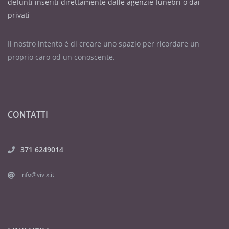
defunti inseriti direttamente dalle agenzie funebri o dai
privati
Il nostro intento è di creare uno spazio per ricordare un
proprio caro od un conoscente.
CONTATTI
371 6249014
info@vivix.it