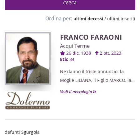
Ordina per:
ultimi decessi
/
ultimi inseriti
FRANCO FARAONI
Acqui Terme
26 dic, 1938
2 ott, 2023
Età:
84
Ne danno il triste annuncio: la
Moglie LILIANA, il Figlio MARCO, la
Sorella ANNA, la Cognata
Vedi il necrologio
ANGIOLETTA, i Nipoti e Parenti tutti.
defunti Sgurgola