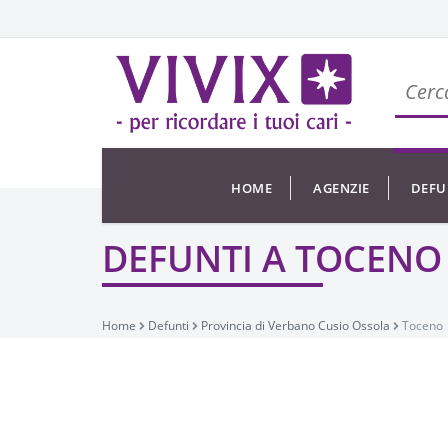
HOME
AGENZIE
DEFU
DEFUNTI A TOCENO
Home
Defunti
Provincia di Verbano Cusio Ossola
Toceno