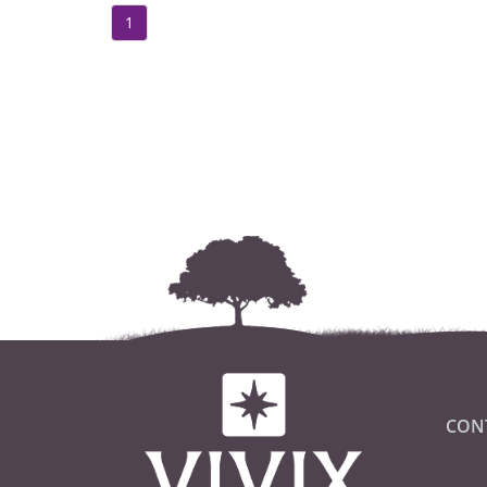
1
CON