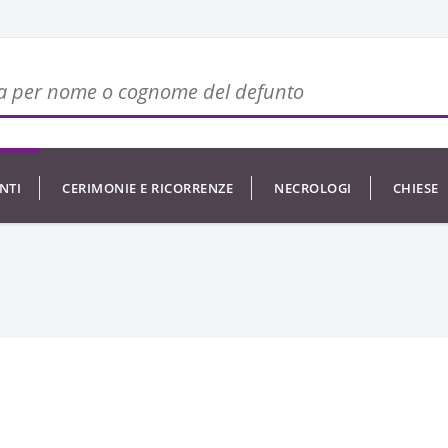
NTI
CERIMONIE E RICORRENZE
NECROLOGI
CHIESE