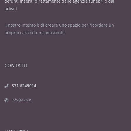
defunti inseriti direttamente dalle agenzie funebri o dai
privati
Il nostro intento è di creare uno spazio per ricordare un
proprio caro od un conoscente.
CONTATTI
371 6249014
info@vivix.it