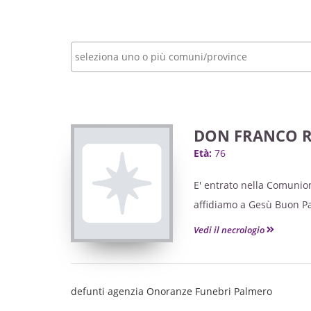
DON FRANCO R
Età:
76
E' entrato nella Comunion
affidiamo a Gesù Buon Pas
parrocchie di Bagnolo Pie
Vedi il necrologio
Vescovo Mons. Cristiano B
fedeli delle varie comunità
cugini e parenti tutti.
defunti agenzia Onoranze Funebri Palmero
Il Santo Rosario sarà rec