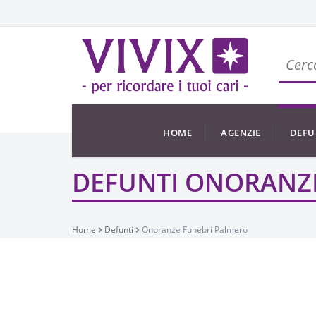
HOME
AGENZIE
DEFU
DEFUNTI ONORANZ
Home
Defunti
Onoranze Funebri Palmero