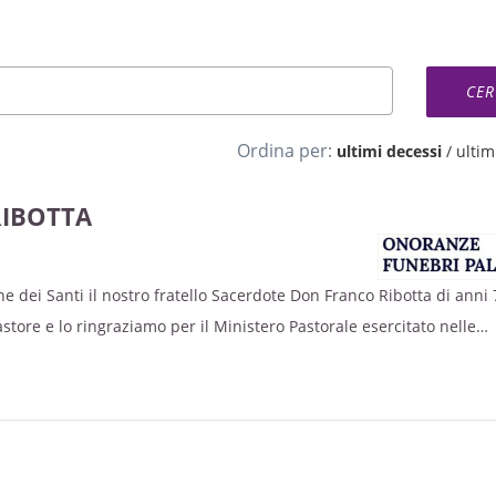
Ordina per:
ultimi decessi
/
ultimi
IBOTTA
e dei Santi il nostro fratello Sacerdote Don Franco Ribotta di anni 
tore e lo ringraziamo per il Ministero Pastorale esercitato nelle
monte, Villanovetta, Piasco e di Envie. Ne danno il doloroso annunci
odo, il Vescovo emerito Mons. Giuseppe Guerrini, i Sacerdoti, i Diac
, il fratello Pietro, le sorelle Pasqualina ed Angela, i nipoti, pronipo
itato Lunedì e Martedì presso la Parrocchia S. Marcellino di Envie al