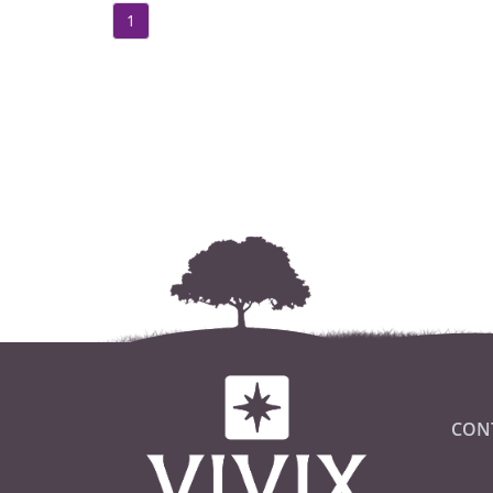
20,30. Il funerale con Me
1
6 novembre alle ore 10,00
Settima sarà celebrata ne
S. Messa di Trigesima sar
ore 17,00.
CON