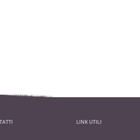
ssa esequiale avrà luogo nella Parrocchia S. Marcellino di Envie me
 partendo dalla Residenza Buzzi di Envie alle ore 9,50. La S. Messa
lla Parrocchia S. Marcellino di Envie Sabato 16 novembre alle ore 1
à celebrata nella Parrocchia S. Marcellino di Envie Sabato 7 dicem
TATTI
LINK UTILI