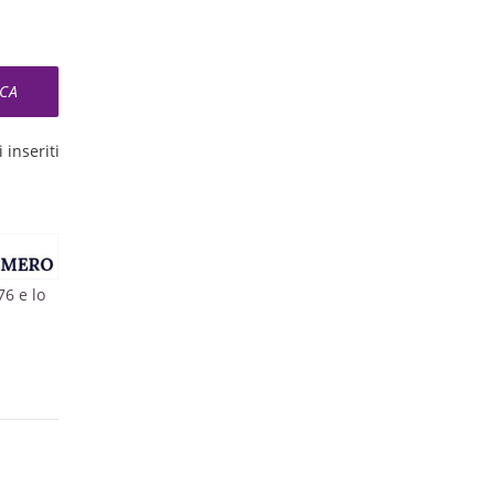
 inseriti
76 e lo
o: il
oni, i
ti,
le ore