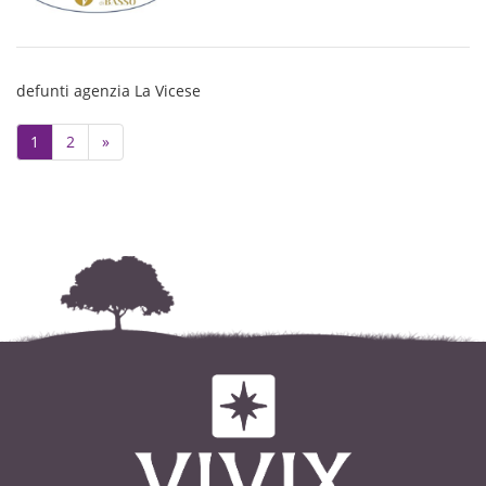
accompagnata al Tempio
Giovanni con la moglie Bruna e la
Crematorio di Magliano Alpi.
figlia Debora, Luciano con la moglie
La Santa Messa di Settimana sarà
Cinzia, Rinaldo con la moglie
defunti agenzia La Vicese
celebrata giovedi 24 luglio alle ore
Ornella e la figlia Ilaria; cognate,
18,30 nella Parrocchia Natività di
nipoti, pronipoti, cugini e parenti
Next
1
2
»
Maria Santissima di Garlenda (SV).
tutti.
I funerali avranno luogo venerdi 20
c.m. nella Parrocchia Santi Pietro e
Paolo di Cigliè alle ore 16, partendo
dall'abitazione dell'Estinta Loc.
Merluzzi, 40 alle ore 15,45.
Il Santo Rosario sarà recitato
giovedi 19 c.m. alle ore 20 nella
Confraternita di San Giovanni
Battista.
La cara Pina riposerà nel cimitero