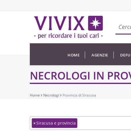
HOME
AGENZIE
DEFU
NECROLOGI IN PROV
Home
Necrologi
Provincia di Siracusa
×
Siracusa e provincia