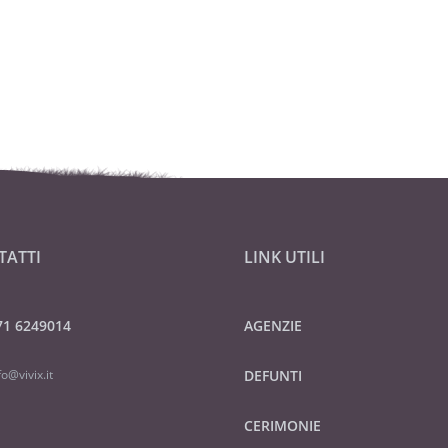
TATTI
LINK UTILI
71 6249014
AGENZIE
fo@vivix.it
DEFUNTI
CERIMONIE