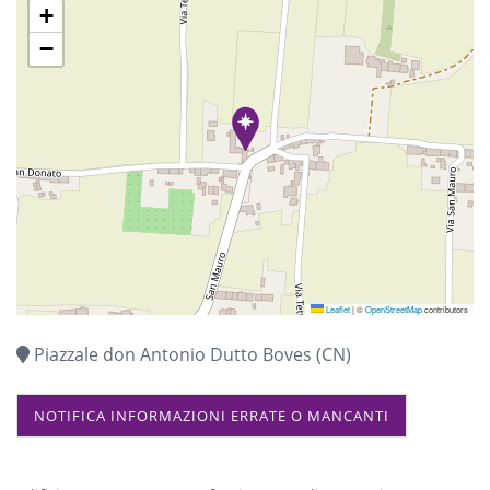
+
−
Leaflet
|
©
OpenStreetMap
contributors
Piazzale don Antonio Dutto Boves (CN)
NOTIFICA INFORMAZIONI ERRATE O MANCANTI