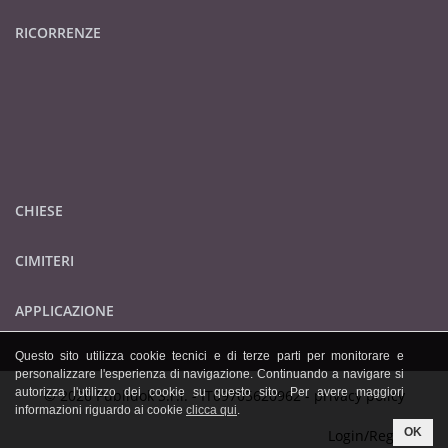
RICORRENZE
CHIESE
CIMITERI
APPLICAZIONE
Questo sito utilizza cookie tecnici e di terze parti per monitorare e
personalizzare l'esperienza di navigazione. Continuando a navigare si
autorizza l'utilizzo dei cookie su questo sito. Per avere maggiori
© 2026 Publidok S.r.l. - IT09705620962 -
privacy policy
informazioni riguardo ai cookie
clicca qui
.
OK
Login/Registrati