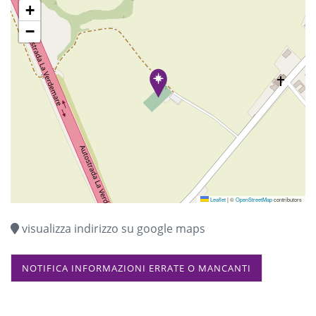
+
−
Leaflet
|
©
OpenStreetMap
contributors
visualizza indirizzo su google maps
NOTIFICA INFORMAZIONI ERRATE O MANCANTI